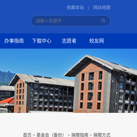
收藏本站
|
网站地图
办事指南
下载中心
志愿者
校友网
首页
>
基金会（备份）
>
捐赠指南
>
捐赠方式